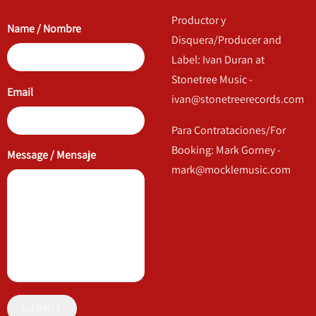
Productor y
Name / Nombre
Disquera/Producer and
Label: Ivan Duran at
Stonetree Music -
Email
ivan@stonetreerecords.com
Para Contrataciones/For
Booking: Mark Gorney -
Message / Mensaje
mark@mocklemusic.com
SUBMIT